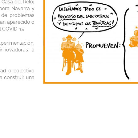
 Casa del Reloj
ibera Navarra y
n de problemas
han aparecido o
el COVID-19
perimentación,
 innovadoras a
dad o colectivo
a construir una