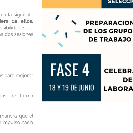
 a la siguiente
era de ellos.
osibilidades de
las dos sesiones
as para mejorar
adas de forma
 manera que el
 impulso hacia