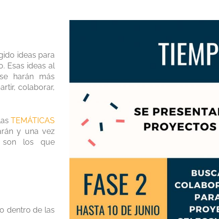
gido ideas para
. Esas ideas al
 se harán más
rtir, colaborar,
las
TEMÁTICAS
iarán y una vez
s son los que
o dentro de las